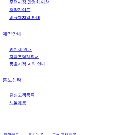
주택시장 안정화 대책
청약가이드
비규제지역 안내
계약안내
인지세 안내
자금조달계획서
동호지정 계약 안내
홍보센터
관심고객등록
해볼계룡
모집공고
오시는 길
관심고객등록