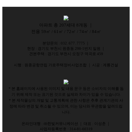
아파트 총 207세대 8개동
｜
전용 59㎡ / 61㎡ / 72㎡ / 74㎡ / 84㎡
분양문의 : 032. 677. 7775
｜
현장 : 경기도 부천시 원종동 298-1번지 일원
｜
견본주택 : 경기도 부천시 오정구 역곡로 459
시행 : 원종공항연립 가로주택정비사업조합 ｜ 시공 : 계룡건설
* 본 홈페이지에 사용된 이미지 및 내용 문구 등은 소비자의 이해를 돕
기 위해 제작 또는 표기된 것으로 실제와 차이가 있을 수 있습니다.
* 본 제작물상의 개발 및 교통계획에 관한 사항은 추후 관계기관의 사
정에 따라 변경 및 취소될 수 있으며, 이는 당사와 무관함을 알려드립
니다.
온라인대행 : ㈜한빛커뮤니케이션 ｜ 대표 : 이성춘
｜
사업자등록번호 : 314-81-60319